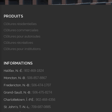
PRODUITS
Clôtures résidentielles
Clôtures commerciales
Clôtures pour autoroutes
Clôtures récréatives
Clôtures pour institutions
INFORMATIONS
Halifax, N.-É.:
902-469-1824
Moncton, N.-B.:
506-857-8867
Fredericton, N.-B.:
506-474-1707
Grand-Sault, N.-B.:
506-475-8274
Charlottetown, Î.-P.É.:
902-468-4356
St. John's, T.-N.-L.:
709-687-0885