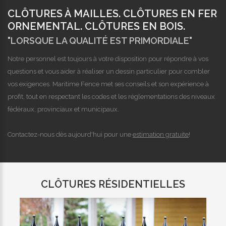
CLÔTURES À MAILLES. CLÔTURES EN FER
ORNEMENTAL. CLÔTURES EN BOIS.
"LORSQUE LA QUALITÉ EST PRIMORDIALE"
Notre personnel est toujours à votre disposition pour répondre à vos
questions et vous aider à réaliser un dessin particulier pour combler
vos exigences. Maritime Fence met ses conseils et son expérience à
profit, tout en respectant les codes et les réglementations des niveaux
fédéraux, provinciaux et municipaux.
Contactez-nous dès aujourd'hui pour une
estimation gratuite
!
CLÔTURES RÉSIDENTIELLES